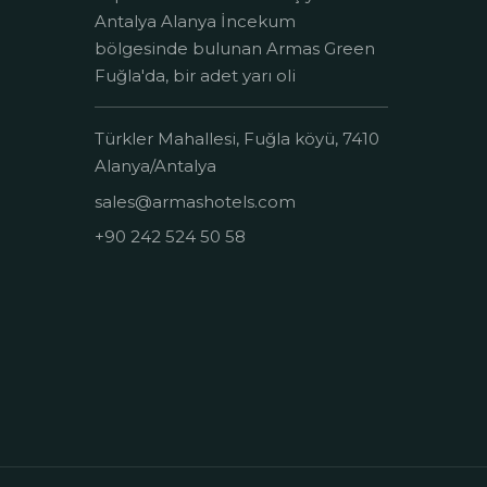
Antalya Alanya İncekum
bölgesinde bulunan Armas Green
Fuğla'da, bir adet yarı oli
Türkler Mahallesi, Fuğla köyü, 7410
Alanya/Antalya
sales@armashotels.com
+90 242 524 50 58