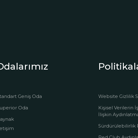
Odalarımız
Politika
tandart Geniş Oda
Website Gizlilik
uperior Oda
Kişisel Verilerin
İlişkin Aydınlat
aynak
Sürdürülebilirlik
letişim
Red Club Aydınl