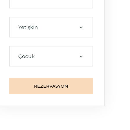
Yetişkin
Oda
0
Çocuk
Yetişkin
0
REZERVASYON
Çocuk
0