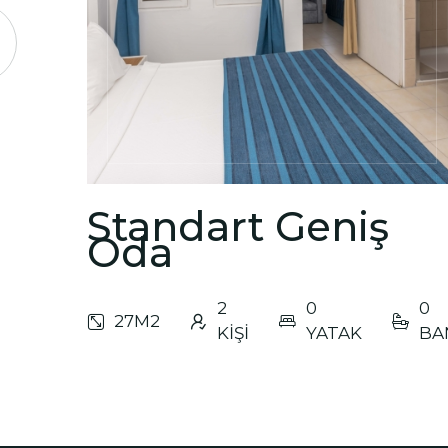
Standart Geniş
Oda
2
0
0
27M2
KİŞİ
YATAK
BA