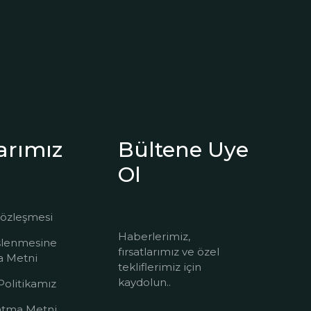
larımız
Bültene Uye
Ol
 Sözleşmesi
Haberlerimiz,
 İşlenmesine
fırsatlarımız ve özel
ma Metni
tekliflerimiz için
kaydolun..
 Politikamız
atma Metni