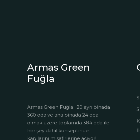
Armas Green
Fuğla
S
Armas Green Fuğla , 20 ayrı binada
S
360 oda ve ana binada 24 oda
K
olmak üzere toplamda 384 oda ile
İ
her şey dahil konseptinde
kapılarını misafirlerine açıyor!