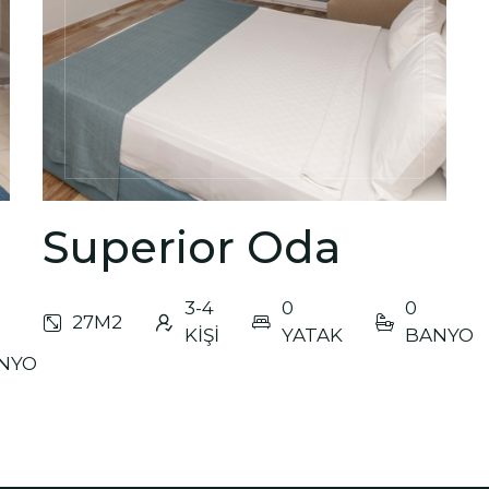
Türkl
Superior Oda
3-4
0
0
27M2
KİŞİ
YATAK
BANYO
NYO