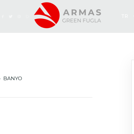
TR
BANYO
ek