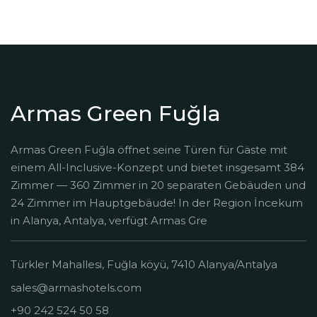
Armas Green Fuğla
Armas Green Fuğla öffnet seine Türen für Gäste mit
einem All-Inclusive-Konzept und bietet insgesamt 384
Zimmer — 360 Zimmer in 20 separaten Gebäuden und
24 Zimmer im Hauptgebäude! In der Region İncekum
in Alanya, Antalya, verfügt Armas Gre
Türkler Mahallesi, Fuğla köyü, 7410 Alanya/Antalya
sales@armashotels.com
+90 242 524 50 58